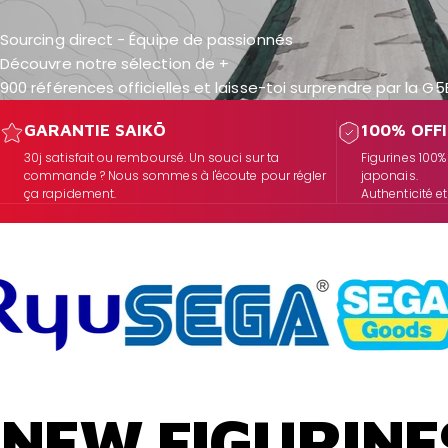
Sourcing direct - Équipe de passionnés
Découvre notre sélection de +
900 références officielles
et laisse-toi surprendre par la
G5
GARANTIE SAIKŌ
100% OFFI
30j satisfait ou remboursé. Un souci sur ta
Figurines 100%
commande ? Nous sommes à l'écoute pour régler
japonais.
ça rapidement.
Authenticité et
NEW
FIGURINE