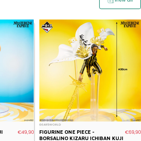
Vendor:
GEAR5WORLD
€49,90
€69,90
JI
FIGURINE ONE PIECE -
BORSALINO KIZARU ICHIBAN KUJI