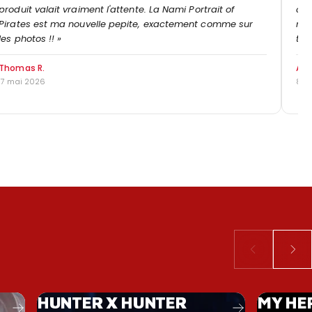
produit valait vraiment l'attente. La Nami Portrait of
com
Pirates est ma nouvelle pepite, exactement comme sur
rar
les photos !! »
top
Thomas R.
Aur
17 mai 2026
8 m
HUNTER X HUNTER
MY HE