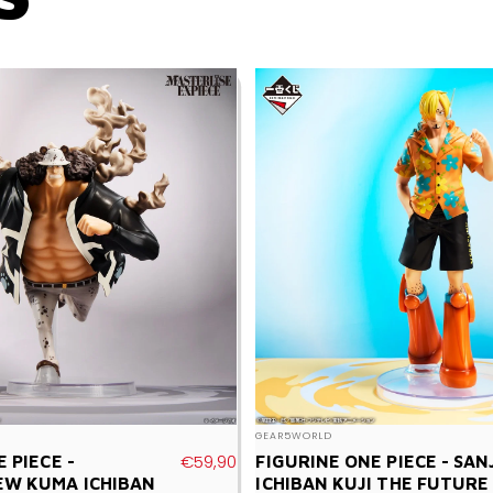
Vendor:
GEAR5WORLD
€59,90
 PIECE -
FIGURINE ONE PIECE - SAN
W KUMA ICHIBAN
ICHIBAN KUJI THE FUTURE