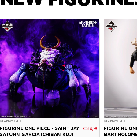
Vendor:
Vendor:
GEAR5WORLD
GEAR5WORLD
€89,90
FIGURINE ONE PIECE - SAINT JAY
FIGURINE ONE
SATURN GARCIA ICHIBAN KUJI
BARTHOLOME