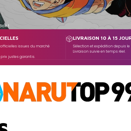
Box
!
CIELLES
LIVRAISON 10 À 15 JOU
 officielles issues du marché
Sélection et expédition depuis l
Livraison suivie en temps réel.
 prix justes garantis.
S