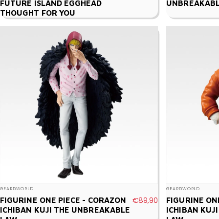
FUTURE ISLAND EGGHEAD
UNBREAKABL
THOUGHT FOR YOU
Vendor:
Vendor:
GEAR5WORLD
GEAR5WORLD
€89,90
FIGURINE ONE PIECE - CORAZON
FIGURINE ONE
ICHIBAN KUJI THE UNBREAKABLE
ICHIBAN KUJ