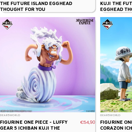
THE FUTURE ISLAND EGGHEAD
KUJI THE FU
THOUGHT FOR YOU
EGGHEAD TH
Vendor:
Vendor:
GEAR5WORLD
GEAR5WORLD
€54,90
FIGURINE ONE PIECE - LUFFY
FIGURINE ONE
GEAR 5 ICHIBAN KUJI THE
CORAZON ICH