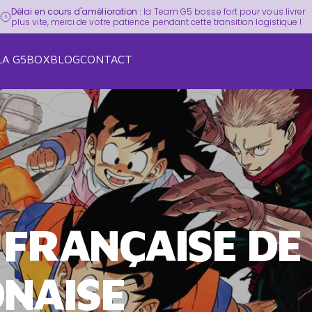
Pause slideshow
Découvre une
toute nouvelle expérience manga
avec la
G5Box !
LA G5BOX
BLOG
CONTACT
LA G5BOX
BLOG
CONTACT
FRANÇAISE
DE
NAISE