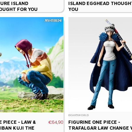
TURE ISLAND
ISLAND EGGHEAD THOUGH
OUGHT FOR YOU
YOU
Vendor:
GEAR5WORLD
€64,90
 PIECE - LAW &
FIGURINE ONE PIECE -
IBAN KUJI THE
TRAFALGAR LAW CHANGE 