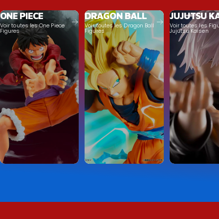
ONE PIECE
DRAGON BALL
JUJUTSU K
Voir toutes les One Piece
Voir toutes les Dragon Ball
Voir toutes les Fig
Figures
Figures
Jujutsu Kaisen