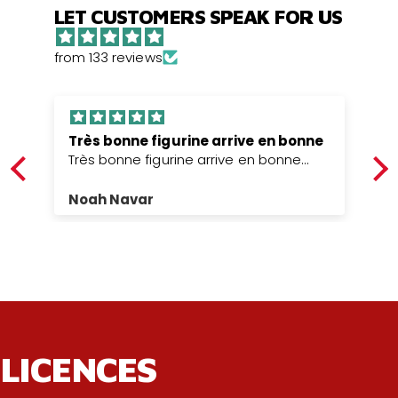
LET CUSTOMERS SPEAK FOR US
from 133 reviews
Arrivés très bien emballé
Arrivés très bien emballé, boîte et
figurines intacte .
Anonyme
LICENCES