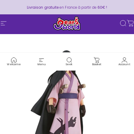
Skip to content
Pause slideshow
Livraison gratuite
en France à partir de
60€ !
Site navigation
Gear5World
Sear
C
Welcome
Menu
Seek
Basket
Account