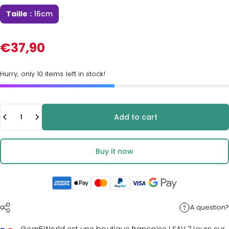
Taille :
16cm
€37,90
Hurry, only 10 items left in stock!
Quantity
Add to cart
Buy it now
A question?