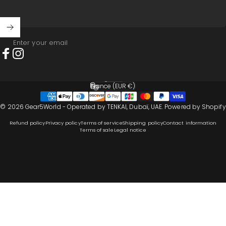
Enter your email
Facebook
Instagram
English
Language
France (EUR €)
Country/region
© 2026 Gear5World - Operated by TENKAI, Dubaï, UAE.
Powered by Shopify
Refund policy
Privacy policy
Terms of service
Shipping policy
Contact information
Terms of sale
Legal notice