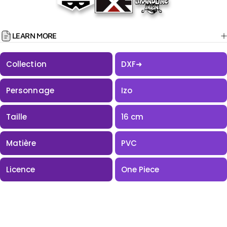
LEARN MORE
Collection
DXF
➜
Personnage
Izo
Taille
16 cm
Matière
PVC
Licence
One Piece