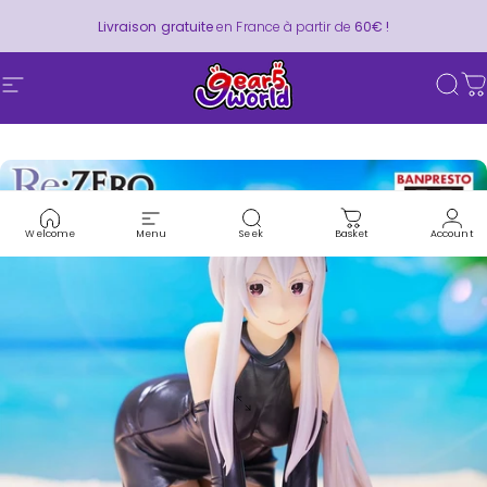
Skip to content
Pause slideshow
Livraison gratuite
en France à partir de
60€ !
Site navigation
Gear5World
Sear
C
Welcome
Menu
Seek
Basket
Account