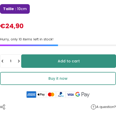
Taille :
10cm
€24,90
Hurry, only 10 items left in stock!
Quantity
Add to cart
Buy it now
A question?