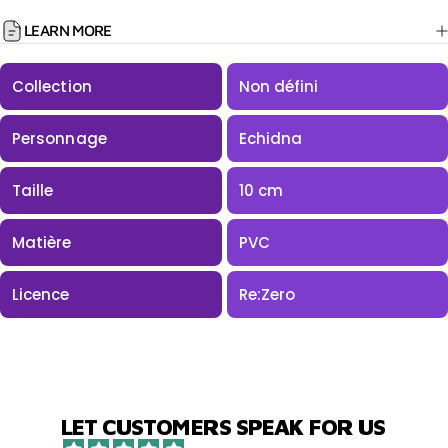
LEARN MORE
Collection
Non défini
Personnage
Echidna
Taille
10 cm
Matière
PVC
Licence
Re:Zero
LET CUSTOMERS SPEAK FOR US