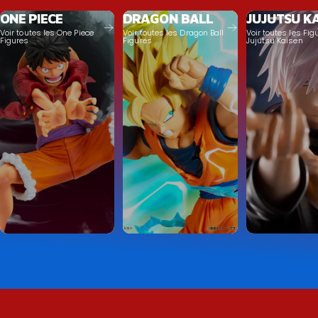
ONE PIECE
DRAGON BALL
JUJUTSU K
Voir toutes les One Piece
Voir toutes les Dragon Ball
Voir toutes les Fig
Figures
Figures
Jujutsu Kaisen