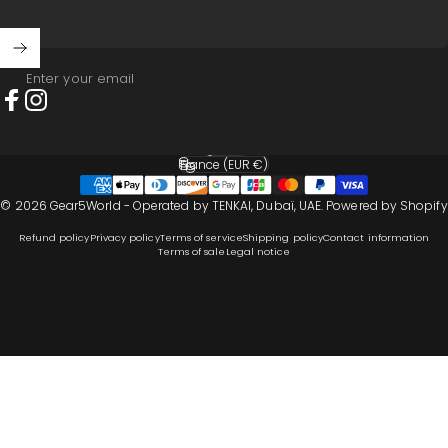
Enter your email
Facebook
Instagram
English
Language
France (EUR €)
Country/region
© 2026 Gear5World - Operated by TENKAI, Dubaï, UAE.
Powered by Shopify
Refund policy
Privacy policy
Terms of service
Shipping policy
Contact information
Terms of sale
Legal notice